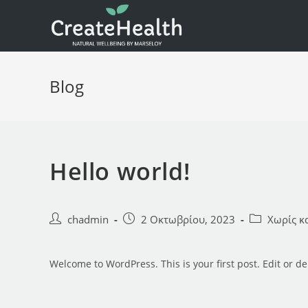
Skip
to
content
Blog
Hello world!
Post
Post
Post
chadmin
2 Οκτωβρίου, 2023
Χωρίς κ
author:
published:
category:
Welcome to WordPress. This is your first post. Edit or dele