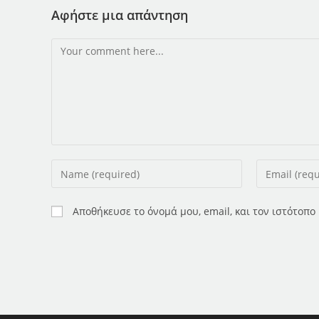
Αφήστε μια απάντηση
Comment
Enter
Enter
your
your
name
email
Αποθήκευσε το όνομά μου, email, και τον ιστότοπ
or
address
username
to
to
comment
comment