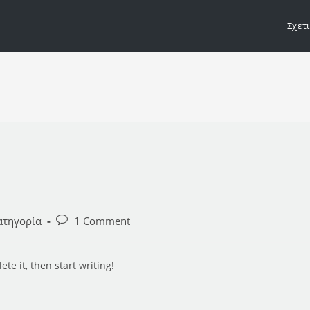
Σχετ
Post
ατηγορία
1 Comment
comments:
te it, then start writing!